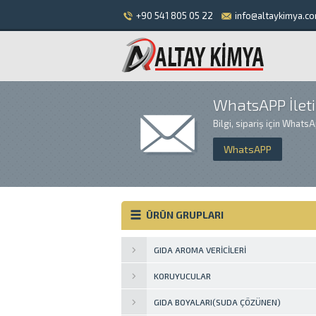
+90 541 805 05 22
info@altaykimya.co
WhatsAPP İlet
Bilgi, sipariş için Whats
WhatsAPP
ÜRÜN GRUPLARI
GIDA AROMA VERICILERI
KORUYUCULAR
GIDA BOYALARI(SUDA ÇÖZÜNEN)