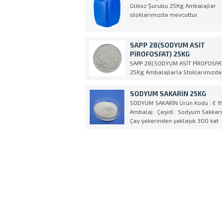
ve tatlı tatma pul pulsu bir tozdur
Glikoz Şurubu 25Kg Ambalajlar
Stearik asidin gliserol esteridir.
stoklarımızda mevcuttur.
Vücutta doğal olarak pankreas
lipazının yağ dökümü olur...
SAPP 28(SODYUM ASİT
PİROFOSFAT) 25KG
SAPP 28(SODYUM ASİT PİROFOSFA
25Kg Ambalajlarla Stoklarımızda
SODYUM SAKARİN 25KG
SODYUM SAKARİN Ürün Kodu : E 9
Ambalaj : Çeşidi : Sodyum Sakkari
Çay şekerinden yaklaşık 300 kat
daha fazla tatlandırıcı özelliğe
sahip.