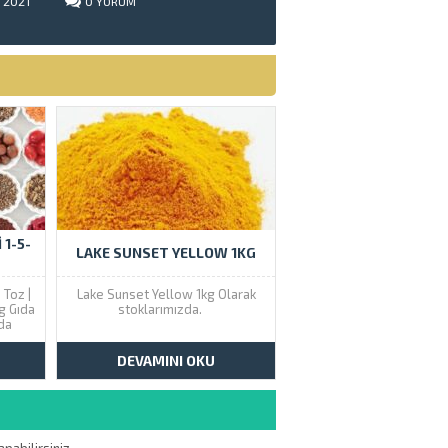
2021
0
YORUM
 1-5-
LAKE SUNSET YELLOW 1KG
 Toz |
Lake Sunset Yellow 1kg Olarak
g Gıda
stoklarımızda.
tda
şim
ir
DEVAMINI OKU
niz.