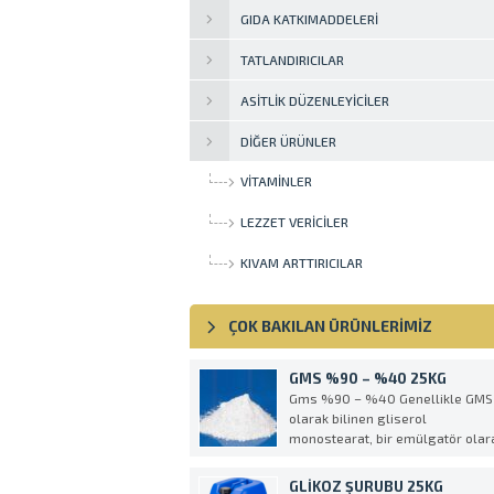
GIDA KATKIMADDELERI
TATLANDIRICILAR
ASITLIK DÜZENLEYICILER
DIĞER ÜRÜNLER
VITAMINLER
LEZZET VERICILER
KIVAM ARTTIRICILAR
ÇOK BAKILAN ÜRÜNLERİMİZ
GMS %90 – %40 25KG
Gms %90 – %40 Genellikle GMS
olarak bilinen gliserol
monostearat, bir emülgatör olar
kullanılan bir organik moleküldür
GMS, higroskopik, beyaz, kokusu
GLIKOZ ŞURUBU 25KG