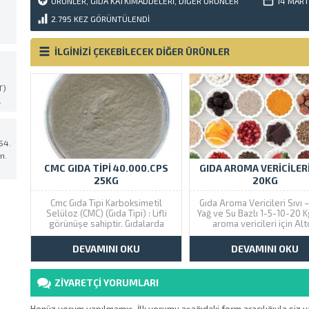
ÜRÜNLER
,
GIDA KATKIMADDELERI
,
DIĞER ÜRÜNLER
14 MART
.
2.795
KEZ GÖRÜNTÜLENDI
İLGİNİZİ ÇEKEBİLECEK DİĞER ÜRÜNLER
T)
.
54.
n.
CMC GIDA TIPI 40.000.CPS
GIDA AROMA VERICILERI
25KG
20KG
Cmc Gıda Tipi Karboksimetil
Gıda Aroma Vericileri Sıvı –
Selüloz (CMC) (Gıda Tipi) : Lifli
Yağ ve Su Bazlı 1-5-10-20 K
görünüşe sahiptir. Gıdalarda
aroma vericileri için Al
kullanım amacı kıvamı arttırmaktır.
bulunan whatsapp ileti
butonuyla bize ulaşabil
DEVAMINI OKU
DEVAMINI OKU
taleplerinizi iletebilirsi
ZİYARETÇİ YORUMLARI