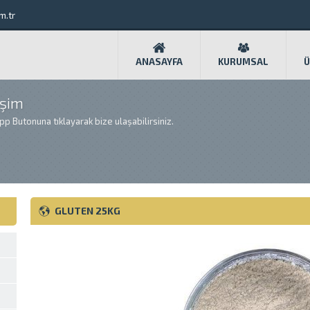
m.tr
ANASAYFA
KURUMSAL
Ü
işim
App Butonuna tıklayarak bize ulaşabilirsiniz.
GLUTEN 25KG