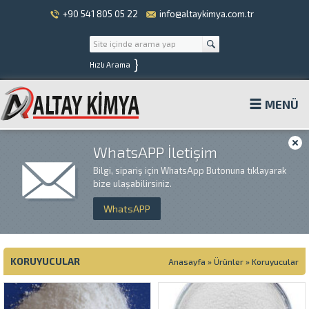
+90 541 805 05 22
info@altaykimya.com.tr
}
Hızlı Arama
MENÜ
WhatsAPP İletişim
Bilgi, sipariş için WhatsApp Butonuna tıklayarak
bize ulaşabilirsiniz.
WhatsAPP
KORUYUCULAR
Anasayfa
»
Ürünler
»
Koruyucular