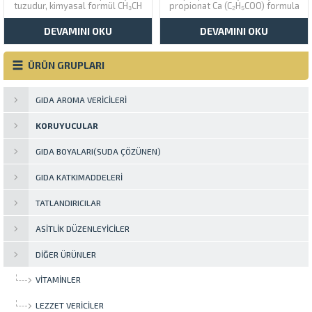
tuzudur, kimyasal formül CH₃CH
propionat Ca (C₂H₅COO) formula
= CH − CH = CH − CO₂K. Suda çok
formülüne sahiptir. Propanoik
çözünür olan beyaz bir tuzdur.
asidin kalsiyum tuzudur.
DEVAMINI OKU
DEVAMINI OKU
Öncelikle bir gıda koruyucu
olarak kullanılır. Potasyum
sorbat, yiyecek, şarap ve kişisel
ÜRÜN GRUPLARI
bakım ürünleri...
GIDA AROMA VERICILERI
KORUYUCULAR
GIDA BOYALARI(SUDA ÇÖZÜNEN)
GIDA KATKIMADDELERI
TATLANDIRICILAR
ASITLIK DÜZENLEYICILER
DIĞER ÜRÜNLER
VITAMINLER
LEZZET VERICILER