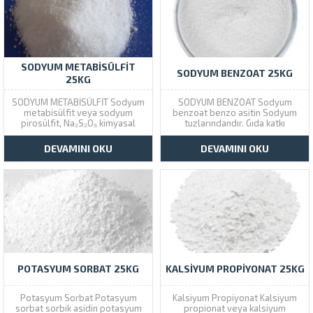
SODYUM METABİSÜLFİT
SODYUM BENZOAT 25KG
25KG
SODYUM METABİSÜLFİT Sodyum
SODYUM BENZOAT Sodyum
metabisülfit veya sodyum
benzoat benzo asitin Sodyum
pirosülfit, Na₂S₂O₅ kimyasal
tuzlarındandır. Gıda katkı
formülünün inorganik bir
maddesi olarak gıda
bileşiğidir. Bu madde bazen
endüstrisinde kullanılan bir
DEVAMINI OKU
DEVAMINI OKU
disodyum metabisülfit olarak
kimyasal maddedir. Gıda
adlandırılır. Dezenfektan,
maddelerinde E211 olarak
antioksidan ve koruyucu ajan
kodlanmaktadır.
olarak kullanılır.
POTASYUM SORBAT 25KG
KALSIYUM PROPIYONAT 25KG
Potasyum Sorbat Potasyum
Kalsiyum Propiyonat Kalsiyum
sorbat sorbik asidin potasyum
propionat veya kalsiyum