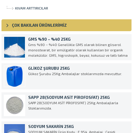
KIVAM ARTTIRICILAR
ÇOK BAKILAN ÜRÜNLERİMİZ
GMS %90 – %40 25KG
Gms %90 – %40 Genellikle GMS olarak bilinen gliserol
monostearat, bir emülgatör olarak kullanılan bir organik
moleküldür. GMS, higroskopik, beyaz, kokusuz ve tatlı tatma
pul pulsu bir tozdur. Stearik asidin gliserol esteridir. Vücutta
doğal olarak pankreas lipazının yağ dökümü olur...
GLIKOZ ŞURUBU 25KG
Glikoz Şurubu 25Kg Ambalajlar stoklarımızda mevcuttur.
SAPP 28(SODYUM ASİT PİROFOSFAT) 25KG
SAPP 28(SODYUM ASİT PİROFOSFAT) 25Kg Ambalajlarla
Stoklarımızda.
SODYUM SAKARİN 25KG
SODYUM SAKARİN Ürün Kodu : E 954. Ambalaj : Çeşidi