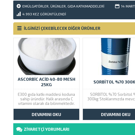
EMÜLGATÖRLER
,
ÜRÜNLER
,
GIDA KATKIMADDELERI
14 MART
4.993
KEZ GÖRÜNTÜLENDI
İLGİNİZİ ÇEKEBİLECEK DİĞER ÜRÜNLER
ASCORBIC ACID 40-80 MESH
SORBITOL %70 300
25KG
E300 gıda katkı maddesi koduna
SORBİTOL %70 Sorbitol
sahip üründür. Halk arasında C
300kg Stoklarımızda mevcu
vitamini olarak da bilinmektedir.
Gıda tipi kullanıma uygundur.
DEVAMINI OKU
DEVAMINI OKU
ZİYARETÇİ YORUMLARI