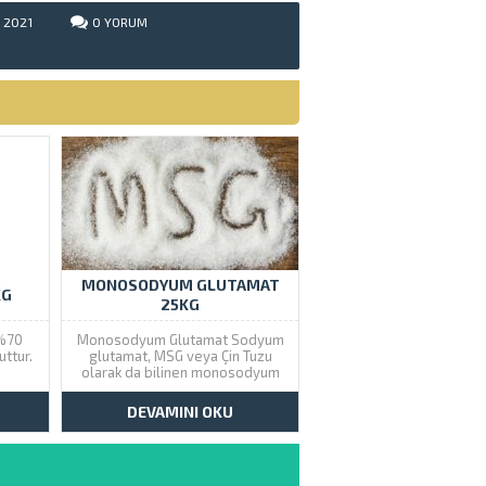
2021
0
YORUM
MONOSODYUM GLUTAMAT
KG
25KG
 %70
Monosodyum Glutamat Sodyum
ttur.
glutamat, MSG veya Çin Tuzu
olarak da bilinen monosodyum
glutamat; doğal olarak en fazla
ortaya çıkan esansiyel olmayan
DEVAMINI OKU
amino asitlerden biri olan
glutamik asidin sodyum tuzudur.