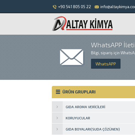
+90 541 805 05 22
info@altaykimya.co
WhatsAPP İlet
Bilgi, sipariş için Whats
WhatsAPP
ÜRÜN GRUPLARI
GIDA AROMA VERICILERI
KORUYUCULAR
GIDA BOYALARI(SUDA ÇÖZÜNEN)