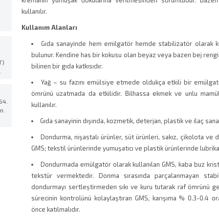
kremanın yumuşak dokularına verilmesinden sorumludur. Bazen 
.
kullanılır.
Kullanım Alanları
Gıda sanayinde hem emilgatör hemde stabilizatör olarak ku
bulunur. Kendine has bir kokusu olan beyaz veya bazen bej rengi
T)
bilinen bir gıda katkısıdır.
.
Yağ – su fazını emülsiye etmede oldukça etkili bir emülgatö
ömrünü uzatmada da etkilidir. Bilhassa ekmek ve unlu mamül
54.
kullanılır.
n.
Gıda sanayinin dışında, kozmetik, deterjan, plastik ve ilaç sana
Dondurma, nişastalı ürünler, süt ürünleri, sakız, çikolota ve 
GMS; tekstil ürünlerinde yumuşatıcı ve plastik ürünlerinde lubrika
Dondurmada emülgatör olarak kullanılan GMS, kaba buz krista
tekstür vermektedir. Donma sırasında parçalanmayan stab
dondurmayı sertleştirmeden sıkı ve kuru tutarak raf ömrünü ge
sürecinin kontrolünü kolaylaştıran GMS, karışıma % 0.3-0.4 
önce katılmalıdır.