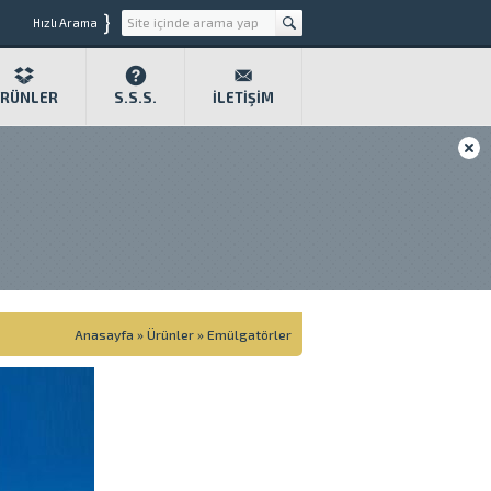
}
Hızlı Arama
RÜNLER
S.S.S.
İLETIŞIM
Anasayfa
»
Ürünler
»
Emülgatörler