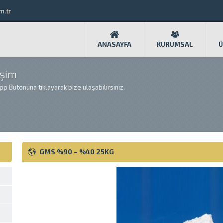
m.tr
ANASAYFA
KURUMSAL
Ü
işim
App Butonuna tıklayarak bize ulaşabilirsiniz.
GMS %90 – %40 25KG