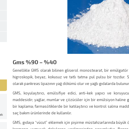
Gms %90 – %40
Genellikle GMS olarak bilinen gliserol monostearat, bir emülgatör 
higroskopik, beyaz, kokusuz ve tatlı tatma pul pulsu bir tozdur. St
olarak pankreas lipazının yağ dökümü olur ve yağlı gıdalarda bulunur
GMS, koyulaştırıcı, emülsifiye edici, anti-kek yapıcı ve koruyuc
maddesidir; yağlar, mumlar ve çözücüler için bir emülsiyon haline g
bir kaplama; farmasötiklerde bir katılaştırıcı ve kontrol salma madd
saç bakım ürünlerinde de kullanılır.
ak
.
GMS, gıdaya “vücut” eklemek için pişirme müstahzarlarında büyük ö
z