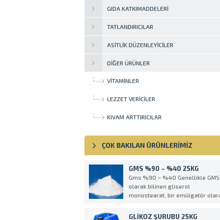
GIDA KATKIMADDELERI
TATLANDIRICILAR
ASITLIK DÜZENLEYICILER
DIĞER ÜRÜNLER
VITAMINLER
LEZZET VERICILER
KIVAM ARTTIRICILAR
ÇOK BAKILAN ÜRÜNLERİMİZ
GMS %90 – %40 25KG
Gms %90 – %40 Genellikle GMS
olarak bilinen gliserol
monostearat, bir emülgatör olar
kullanılan bir organik moleküldür
GMS, higroskopik, beyaz, kokusu
GLIKOZ ŞURUBU 25KG