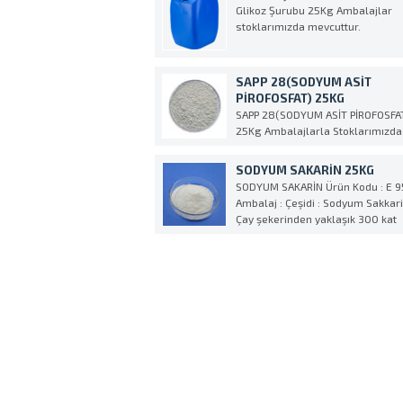
ve tatlı tatma pul pulsu bir tozdur
Glikoz Şurubu 25Kg Ambalajlar
Stearik asidin gliserol esteridir.
stoklarımızda mevcuttur.
Vücutta doğal olarak pankreas
lipazının yağ dökümü olur...
SAPP 28(SODYUM ASİT
PİROFOSFAT) 25KG
SAPP 28(SODYUM ASİT PİROFOSFA
25Kg Ambalajlarla Stoklarımızda
SODYUM SAKARİN 25KG
SODYUM SAKARİN Ürün Kodu : E 9
Ambalaj : Çeşidi : Sodyum Sakkari
Çay şekerinden yaklaşık 300 kat
daha fazla tatlandırıcı özelliğe
sahip.