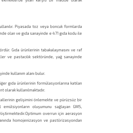
ekmeklerde yılan karşıtı bir madde olarak
llanılır. Piyasada toz veya boncuk formlarda
nde olan ve gıda sanayinde e 471 gıda kodu ile
rdür. Gıda ürünlerinin tabakalaşmasını ve raf
ler ve pastacılık sektöründe, yağ sanayinde
yinde kullanım alanı bulur.
diğer gıda ürünlerinin formülasyonlarına katılan
nt olarak kullanılmaktadır.
llerinin gelişimini önlemekte ve pürüzsüz bir
il emülsiyonların oluşumunu sağlayan GMS,
liştirmektedir.Optimum overrun için aerasyon
oranında homojenizasyon ve pastörizasyondan