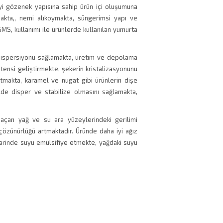
iyi gözenek yapısına sahip ürün içi oluşumuna
akta,, nemi alıkoymakta, süngerimsi yapı ve
MS, kullanımı ile ürünlerde kullanılan yumurta
ğ dispersiyonu sağlamakta, üretim ve depolama
tensi geliştirmekte, şekerin kristalizasyonunu
tmakta, karamel ve nugat gibi ürünlerin dişe
lde disper ve stabilize olmasını sağlamakta,
açan yağ ve su ara yüzeylerindeki gerilimi
n çözünürlüğü artmaktadır. Üründe daha iyi ağız
rgarinde suyu emülsifiye etmekte, yağdaki suyu