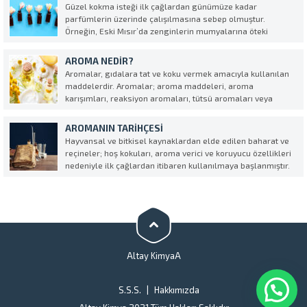
hammaddelerin değişik oranlarda karıştırılarak...
Güzel kokma isteği ilk çağlardan günümüze kadar
parfümlerin üzerinde çalışılmasına sebep olmuştur.
Örneğin, Eski Mısır’da zenginlerin mumyalarına öteki
yaşamlarında hoşluk olsun diye türlü kokular eklendiği
söylenir. Eski Yunan’da ise kadınların vücutlarını aromatik
AROMA NEDIR?
yağlarla ovduklarından bahsedilir. Roma İmparatorluğu
Aromalar, gıdalara tat ve koku vermek amacıyla kullanılan
döneminde “per fum...
maddelerdir. Aromalar; aroma maddeleri, aroma
karışımları, reaksiyon aromaları, tütsü aromaları veya
bunların karışımlarından oluşur. • AROMA MADDESİ Aroma
özelliği taşıyan, tanımlanmış maddelerdir. Elde ediliş
AROMANIN TARIHÇESI
yönetemlerine göre üç çeşit aroma maddesi bulunmaktadır:
Hayvansal ve bitkisel kaynaklardan elde edilen baharat ve
•...
reçineler; hoş kokuları, aroma verici ve koruyucu özellikleri
nedeniyle ilk çağlardan itibaren kullanılmaya başlanmıştır.
Aromaların tarihi; insanların doğal ürünlerin aroma
karakterine sahip bileşiklerini basit yöntemler ile
zenginleştirilebileceklerini keşfetmesi ile başlar. Milattan
önceki...
Altay KimyaA
S.S.S.
Hakkımızda