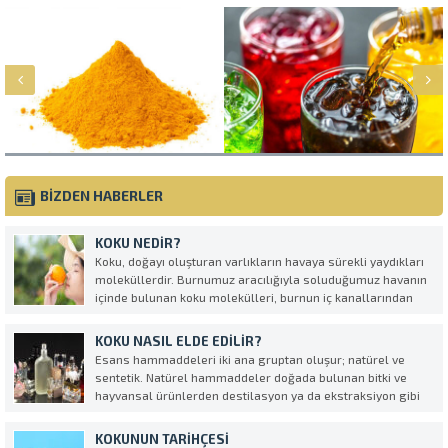
BİZDEN HABERLER
KOKU NEDIR?
Koku, doğayı oluşturan varlıkların havaya sürekli yaydıkları
moleküllerdir. Burnumuz aracılığıyla soluduğumuz havanın
içinde bulunan koku molekülleri, burnun iç kanallarından
elektriksel uyarılara dönüşerek beyne ulaşır ve böylece koku
alma dediğimiz olay gerçekleşmiş olur.
KOKU NASIL ELDE EDILIR?
Esans hammaddeleri iki ana gruptan oluşur; natürel ve
sentetik. Natürel hammaddeler doğada bulunan bitki ve
hayvansal ürünlerden destilasyon ya da ekstraksiyon gibi
yöntemlerle elde edilir. Sentetik ürünler ise kimyasal
reaksiyonlar sonucu elde edilir. Natürel ve sentetik
KOKUNUN TARIHÇESI