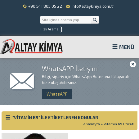
+90 541 805 05 22
info@altaykimya.com.tr
}
Hızlı Arama
MENÜ
WhatsAPP İletişim
Bilgi, sipariş için WhatsApp Butonuna tıklayarak
bize ulaşabilirsiniz.
WhatsAPP
"VITAMIN B9" ILE ETIKETLENEN KONULAR
Anasayfa
»
Vitamin b9 Etiketi