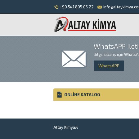
+90 541 805 05 22
info@altaykimya.co
WhatsAPP İlet
Bilgi, sipariş için Whats
WhatsAPP
ONLINE KATALOG
Altay KimyaA