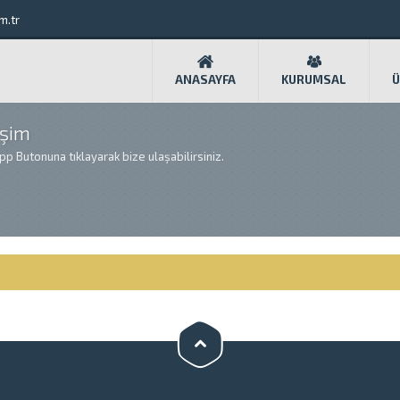
m.tr
ANASAYFA
KURUMSAL
Ü
işim
App Butonuna tıklayarak bize ulaşabilirsiniz.