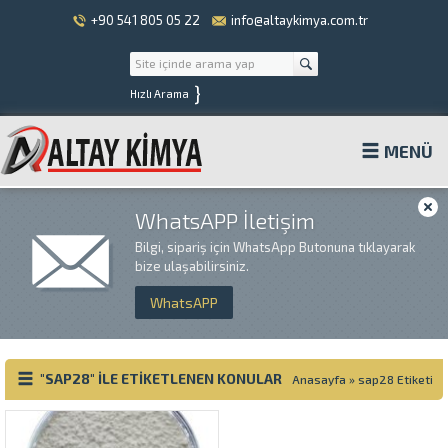
+90 541 805 05 22
info@altaykimya.com.tr
}
Hızlı Arama
MENÜ
WhatsAPP İletişim
Bilgi, sipariş için WhatsApp Butonuna tıklayarak
bize ulaşabilirsiniz.
WhatsAPP
"SAP28" ILE ETIKETLENEN KONULAR
Anasayfa
»
sap28 Etiketi