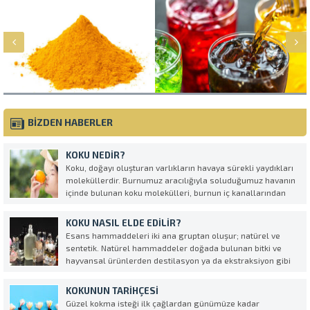
BİZDEN HABERLER
KOKU NEDIR?
Koku, doğayı oluşturan varlıkların havaya sürekli yaydıkları
moleküllerdir. Burnumuz aracılığıyla soluduğumuz havanın
içinde bulunan koku molekülleri, burnun iç kanallarından
elektriksel uyarılara dönüşerek beyne ulaşır ve böylece koku
alma dediğimiz olay gerçekleşmiş olur.
KOKU NASIL ELDE EDILIR?
Esans hammaddeleri iki ana gruptan oluşur; natürel ve
sentetik. Natürel hammaddeler doğada bulunan bitki ve
hayvansal ürünlerden destilasyon ya da ekstraksiyon gibi
yöntemlerle elde edilir. Sentetik ürünler ise kimyasal
reaksiyonlar sonucu elde edilir. Natürel ve sentetik
KOKUNUN TARIHÇESI
hammaddelerin değişik oranlarda karıştırılarak...
Güzel kokma isteği ilk çağlardan günümüze kadar