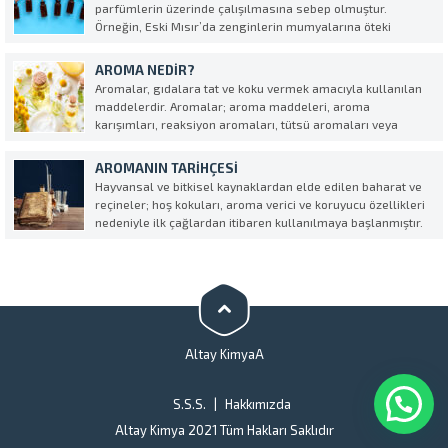
parfümlerin üzerinde çalışılmasına sebep olmuştur.
Örneğin, Eski Mısır’da zenginlerin mumyalarına öteki
yaşamlarında hoşluk olsun diye türlü kokular eklendiği
söylenir. Eski Yunan’da ise kadınların vücutlarını aromatik
AROMA NEDIR?
yağlarla ovduklarından bahsedilir. Roma İmparatorluğu
Aromalar, gıdalara tat ve koku vermek amacıyla kullanılan
döneminde “per fum...
maddelerdir. Aromalar; aroma maddeleri, aroma
karışımları, reaksiyon aromaları, tütsü aromaları veya
bunların karışımlarından oluşur. • AROMA MADDESİ Aroma
özelliği taşıyan, tanımlanmış maddelerdir. Elde ediliş
AROMANIN TARIHÇESI
yönetemlerine göre üç çeşit aroma maddesi bulunmaktadır:
Hayvansal ve bitkisel kaynaklardan elde edilen baharat ve
•...
reçineler; hoş kokuları, aroma verici ve koruyucu özellikleri
nedeniyle ilk çağlardan itibaren kullanılmaya başlanmıştır.
Aromaların tarihi; insanların doğal ürünlerin aroma
karakterine sahip bileşiklerini basit yöntemler ile
zenginleştirilebileceklerini keşfetmesi ile başlar. Milattan
önceki...
Altay KimyaA
S.S.S.
Hakkımızda
Altay Kimya 2021 Tüm Hakları Saklıdır