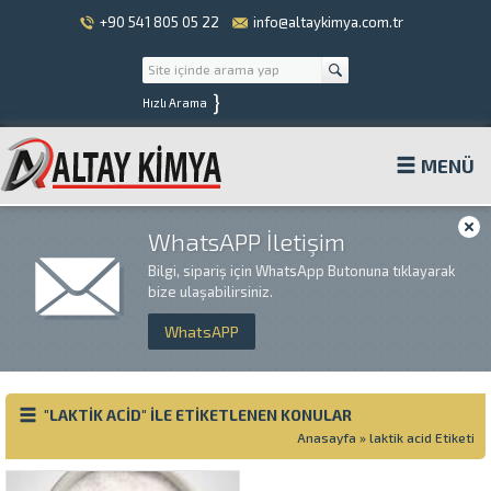
+90 541 805 05 22
info@altaykimya.com.tr
}
Hızlı Arama
MENÜ
WhatsAPP İletişim
Bilgi, sipariş için WhatsApp Butonuna tıklayarak
bize ulaşabilirsiniz.
WhatsAPP
"LAKTIK ACID" ILE ETIKETLENEN KONULAR
Anasayfa
»
laktik acid Etiketi