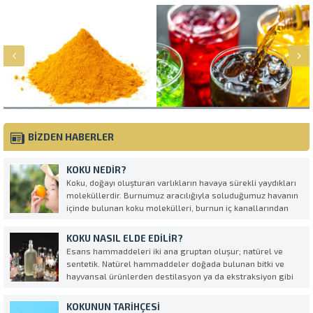
BİZDEN HABERLER
KOKU NEDIR?
Koku, doğayı oluşturan varlıkların havaya sürekli yaydıkları
moleküllerdir. Burnumuz aracılığıyla soluduğumuz havanın
içinde bulunan koku molekülleri, burnun iç kanallarından
elektriksel uyarılara dönüşerek beyne ulaşır ve böylece koku
alma dediğimiz olay gerçekleşmiş olur.
KOKU NASIL ELDE EDILIR?
Esans hammaddeleri iki ana gruptan oluşur; natürel ve
sentetik. Natürel hammaddeler doğada bulunan bitki ve
hayvansal ürünlerden destilasyon ya da ekstraksiyon gibi
yöntemlerle elde edilir. Sentetik ürünler ise kimyasal
reaksiyonlar sonucu elde edilir. Natürel ve sentetik
KOKUNUN TARIHÇESI