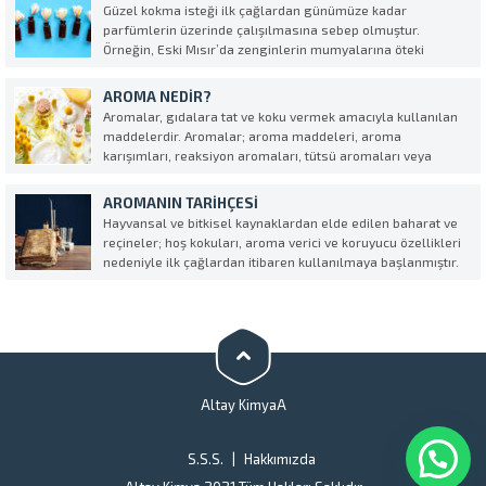
hammaddelerin değişik oranlarda karıştırılarak...
Güzel kokma isteği ilk çağlardan günümüze kadar
parfümlerin üzerinde çalışılmasına sebep olmuştur.
Örneğin, Eski Mısır’da zenginlerin mumyalarına öteki
yaşamlarında hoşluk olsun diye türlü kokular eklendiği
söylenir. Eski Yunan’da ise kadınların vücutlarını aromatik
AROMA NEDIR?
yağlarla ovduklarından bahsedilir. Roma İmparatorluğu
Aromalar, gıdalara tat ve koku vermek amacıyla kullanılan
döneminde “per fum...
maddelerdir. Aromalar; aroma maddeleri, aroma
karışımları, reaksiyon aromaları, tütsü aromaları veya
bunların karışımlarından oluşur. • AROMA MADDESİ Aroma
özelliği taşıyan, tanımlanmış maddelerdir. Elde ediliş
AROMANIN TARIHÇESI
yönetemlerine göre üç çeşit aroma maddesi bulunmaktadır:
Hayvansal ve bitkisel kaynaklardan elde edilen baharat ve
•...
reçineler; hoş kokuları, aroma verici ve koruyucu özellikleri
nedeniyle ilk çağlardan itibaren kullanılmaya başlanmıştır.
Aromaların tarihi; insanların doğal ürünlerin aroma
karakterine sahip bileşiklerini basit yöntemler ile
zenginleştirilebileceklerini keşfetmesi ile başlar. Milattan
önceki...
Altay KimyaA
S.S.S.
Hakkımızda